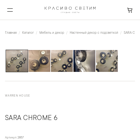
Главная
Каталог
Мебель и декор
Настенный декор с подсветкой
SARA Chr
1
/
5
WARREN HOUSE
SARA CHROME 6
Артикул:
2857