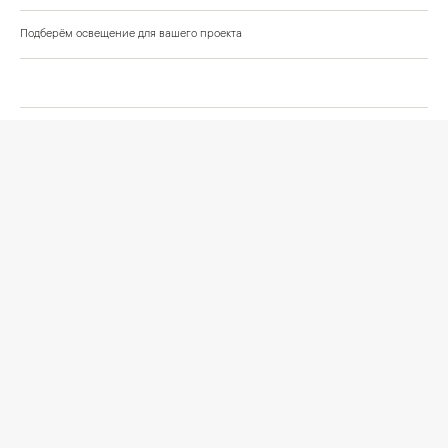
Подберём освещение для вашего проекта
©
2026
КРАСИВО СВЕТИМ
СВЕТ ДЛЯ СОВРЕМЕННОГО ИНТЕРЬЕРА
Публичная оферта
Персональные данные
Политика обработки персональных данных
Согласие на обработку персональных данных
Условия оформления заказа
Политика cookies и browser storage