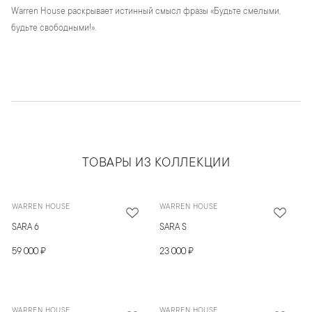
Warren House раскрывает истинный смысл фразы «Будьте смелыми,
будьте свободными!».
ТОВАРЫ ИЗ КОЛЛЕКЦИИ
WARREN HOUSE
WARREN HOUSE
SARA 6
SARA S
59 000 ₽
23 000 ₽
WARREN HOUSE
WARREN HOUSE