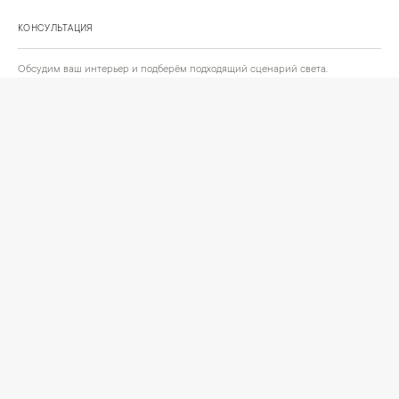
КОНСУЛЬТАЦИЯ
Обсудим ваш интерьер и подберём подходящий сценарий света.
Позвонить
Написать
+
ИНФОРМАЦИЯ
О компании
Доставка
Сотрудничество
Шоурум на Нахимовском проспекте