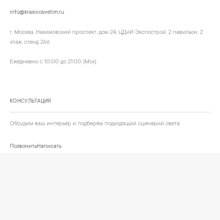
info@krasivosvetim.ru
г. Москва, Нахимовский проспект, дом 24, ЦДиИ Экспострой, 2 павильон, 2
этаж, стенд 266
Ежедневно с 10:00 до 21:00 (Мск)
КОНСУЛЬТАЦИЯ
Обсудим ваш интерьер и подберём подходящий сценарий света.
Позвонить
Написать
+
ИНФОРМАЦИЯ
О компании