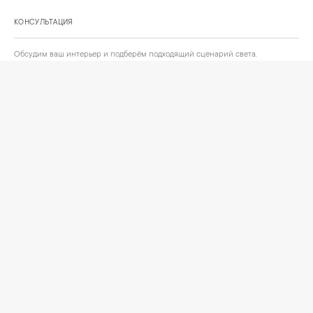
КОНСУЛЬТАЦИЯ
Обсудим ваш интерьер и подберём подходящий сценарий света.
Позвонить
Написать
+
ИНФОРМАЦИЯ
О компании
Доставка
Сотрудничество
Шоурум на Нахимовском проспекте