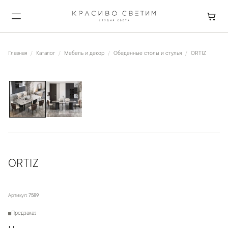
Главная
Каталог
Мебель и декор
Обеденные столы и стулья
ORTIZ
1
/
2
ORTIZ
Артикул:
7589
Предзаказ