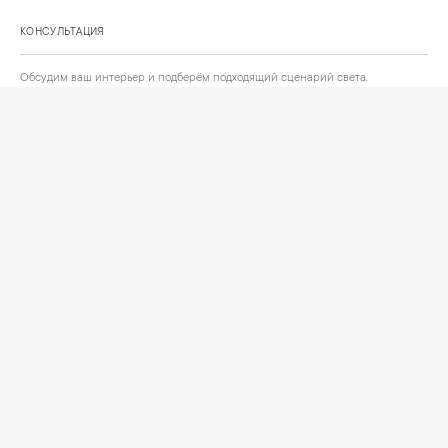
КОНСУЛЬТАЦИЯ
Обсудим ваш интерьер и подберём подходящий сценарий света.
Позвонить
Написать
+
ИНФОРМАЦИЯ
О компании
Доставка
Сотрудничество
Шоурум на Нахимовском проспекте