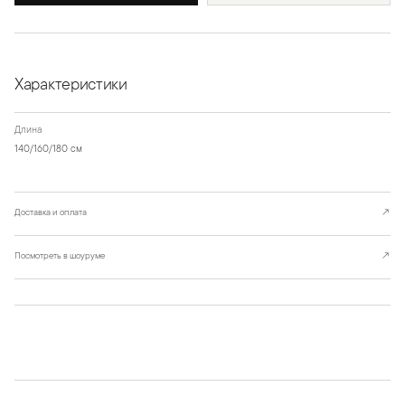
Характеристики
Длина
140/160/180 см
Доставка и оплата
↗
Посмотреть в шоуруме
↗