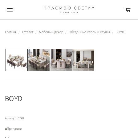
Главная
Каталог
Мебель и декор
Обеденные столы и стулья
BOYD
1
/
4
BOYD
Артикул:
7598
Предзаказ