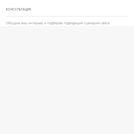
КОНСУЛЬТАЦИЯ
Обсудим ваш интерьер и подберём подходящий сценарий света.
Позвонить
Написать
+
ИНФОРМАЦИЯ
О компании
Доставка
Сотрудничество
Шоурум на Нахимовском проспекте