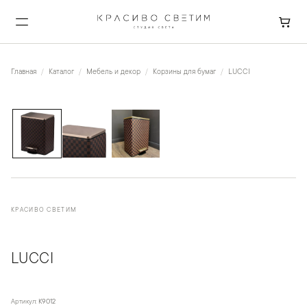
Главная
Каталог
Мебель и декор
Корзины для бумаг
LUCCI
1
/
3
КРАСИВО СВЕТИМ
LUCCI
Артикул:
K9012