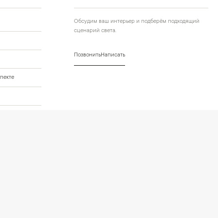
Обсудим ваш интерьер и подберём подходящий
сценарий света.
Позвонить
Написать
пекте
го проекта
нных
Условия оформления заказа
Политика cookies и browser storage