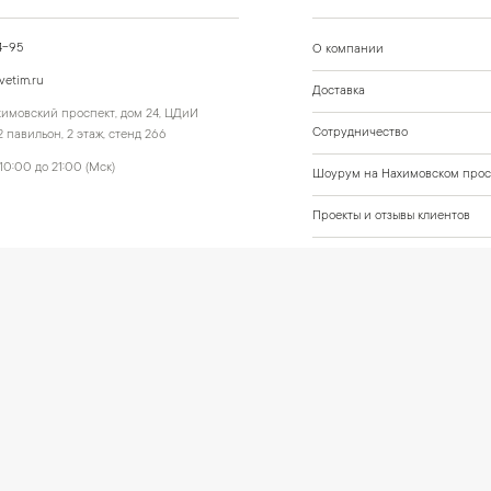
4-95
О компании
vetim.ru
Доставка
ахимовский проспект, дом 24, ЦДиИ
Сотрудничество
 павильон, 2 этаж, стенд 266
10:00 до 21:00 (Мск)
Шоурум на Нахимовском прос
Проекты и отзывы клиентов
Подберём освещение для ваше
 данные
Политика обработки персональных данных
Согласие на обработку персональных да