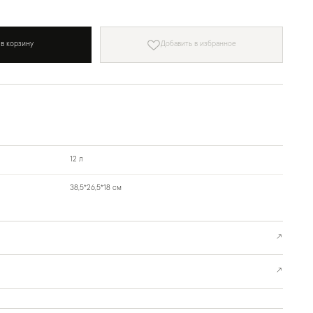
 в корзину
Добавить в избранное
12 л
38,5*26,5*18 см
↗
↗