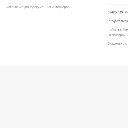
Освещение для продуманных интерьеров.
8 (495) 149-9
info@krasivos
г. Москва, Н
Экспострой, 2
Ежедневно с 
©
2026
КРАСИВО СВЕТИМ
Публичная оферта
Персональные
СВЕТ ДЛЯ СОВРЕМЕННОГО ИНТЕРЬЕРА