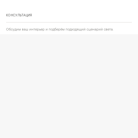
КОНСУЛЬТАЦИЯ
Обсудим ваш интерьер и подберём подходящий сценарий света.
Позвонить
Написать
+
ИНФОРМАЦИЯ
О компании
Доставка
Сотрудничество
Шоурум на Нахимовском проспекте