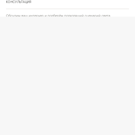
КОНСУЛЬТАЦИЯ
Обсудим ваш интерьер и подберём подходящий сценарий света.
Позвонить
Написать
+
ИНФОРМАЦИЯ
О компании
Доставка
Сотрудничество
Шоурум на Нахимовском проспекте
Проекты и отзывы клиентов