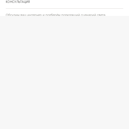
КОНСУЛЬТАЦИЯ
Обсудим ваш интерьер и подберём подходящий сценарий света.
Позвонить
Написать
+
ИНФОРМАЦИЯ
О компании
Доставка
Сотрудничество
Шоурум на Нахимовском проспекте
Проекты и отзывы клиентов