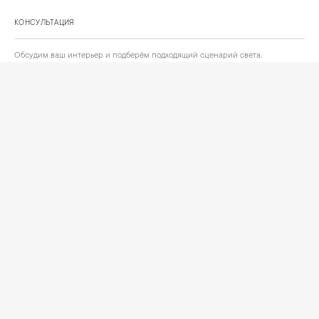
КОНСУЛЬТАЦИЯ
Обсудим ваш интерьер и подберём подходящий сценарий света.
Позвонить
Написать
+
ИНФОРМАЦИЯ
О компании
Доставка
Сотрудничество
Шоурум на Нахимовском проспекте