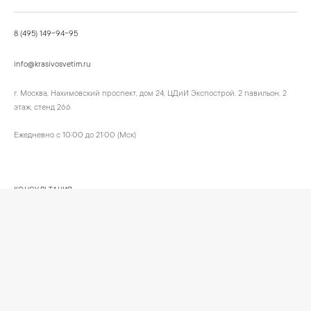
8 (495) 149-94-95
info@krasivosvetim.ru
г. Москва, Нахимовский проспект, дом 24, ЦДиИ Экспострой, 2 павильон, 2
этаж, стенд 266
Ежедневно с 10:00 до 21:00 (Мск)
КОНСУЛЬТАЦИЯ
Обсудим ваш интерьер и подберём подходящий сценарий света.
Позвонить
Написать