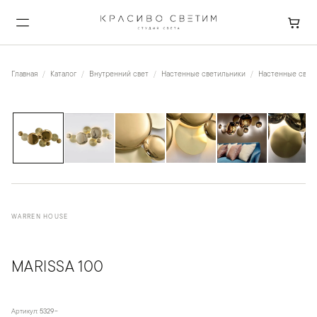
Главная
Каталог
Внутренний свет
Настенные светильники
Настенные свет
1
/
9
WARREN HOUSE
MARISSA 100
Артикул:
5329-