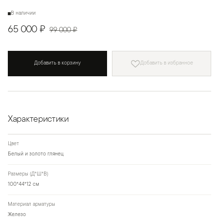
В наличии
65 000 ₽
99 000 ₽
Добавить в корзину
Добавить в избранное
Характеристики
Цвет
Белый и золото глянец
Размеры (Д*Ш*В)
100*44*12 см
Материал арматуры
Железо