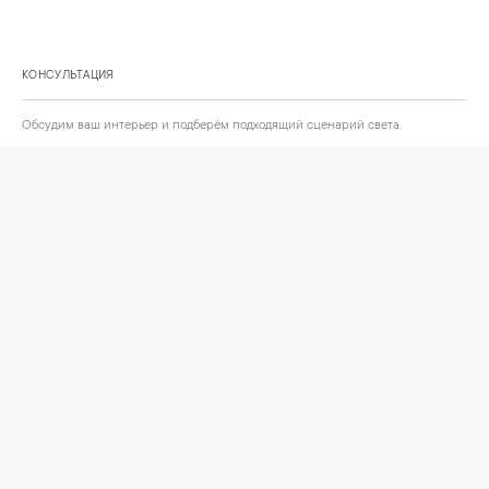
КОНСУЛЬТАЦИЯ
Обсудим ваш интерьер и подберём подходящий сценарий света.
Позвонить
Написать
+
ИНФОРМАЦИЯ
О компании
Доставка
Сотрудничество
Шоурум на Нахимовском проспекте