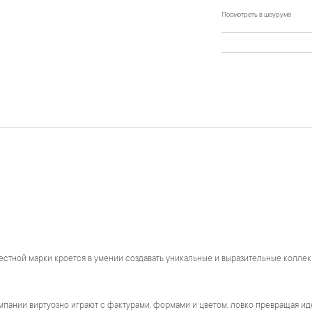
Посмотреть в шоуруме
естной марки кроется в умении создавать уникальные и выразительные коллек
пании виртуозно играют с фактурами, формами и цветом, ловко превращая ид