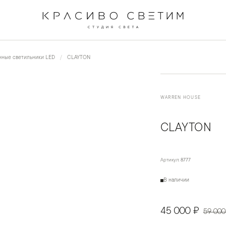
←
→
1
/
2
нные светильники LED
CLAYTON
WARREN HOUSE
CLAYTON
Артикул:
8777
В наличии
45 000 ₽
59 000