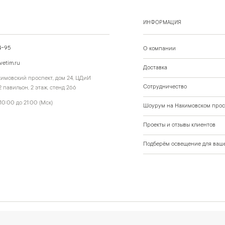
ИНФОРМАЦИЯ
4-95
О компании
vetim.ru
Доставка
ахимовский проспект, дом 24, ЦДиИ
Сотрудничество
 павильон, 2 этаж, стенд 266
10:00 до 21:00 (Мск)
Шоурум на Нахимовском прос
Проекты и отзывы клиентов
Подберём освещение для ваше
 данные
Политика обработки персональных данных
Согласие на обработку персональных да