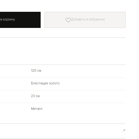
 в корзину
Добавить в избранное
120 см
Блестящее золото
23 см
Металл
↗