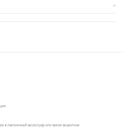
↗
ции.
ею в лаконичный аксессуар или яркое акцентное