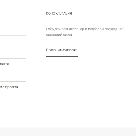
КОНСУЛЬТАЦИЯ
Обсудим ваш интерьер и подберём подходящий
сценарий света.
Позвонить
Написать
пекте
го проекта
нных
Условия оформления заказа
Политика cookies и browser storage