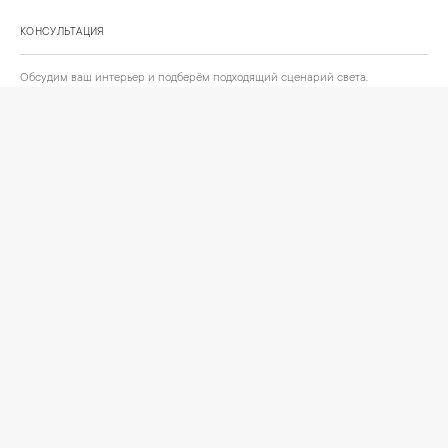
КОНСУЛЬТАЦИЯ
Обсудим ваш интерьер и подберём подходящий сценарий света.
Позвонить
Написать
+
ИНФОРМАЦИЯ
О компании
Доставка
Сотрудничество
Шоурум на Нахимовском проспекте