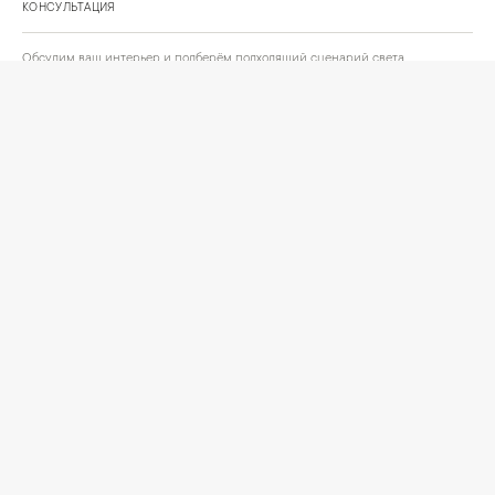
КОНСУЛЬТАЦИЯ
Обсудим ваш интерьер и подберём подходящий сценарий света.
Позвонить
Написать
+
ИНФОРМАЦИЯ
О компании
Доставка
Сотрудничество
Шоурум на Нахимовском проспекте
Проекты и отзывы клиентов