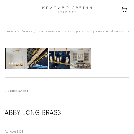
Главная
Каталог
Внутренний свет
Люстры
Люстры-лодочки (Овальные, пря
1
/
4
WARREN HOUSE
ABBY LONG BRASS
Артикул:
3462