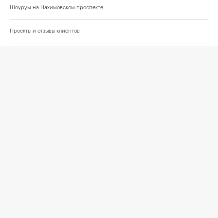
Шоурум на Нахимовском проспекте
Проекты и отзывы клиентов
Подберём освещение для вашего проекта
©
2026
КРАСИВО СВЕТИМ
СВЕТ ДЛЯ СОВРЕМЕННОГО ИНТЕРЬЕРА
Публичная оферта
Персональные данные
Политика обработки персональных данных
Согласие на обработку персональных данных
Условия оформления заказа