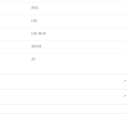
IP20
LED
LED 48 W
4000K
20
↗
↗