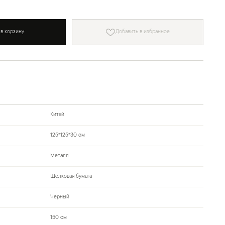
 в корзину
Добавить в избранное
Китай
125*125*30 см
Металл
Шелковая бумага
Черный
150 см