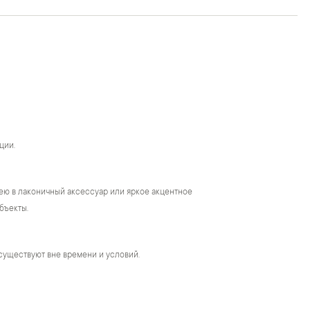
ции.
ею в лаконичный аксессуар или яркое акцентное
бъекты.
существуют вне времени и условий.