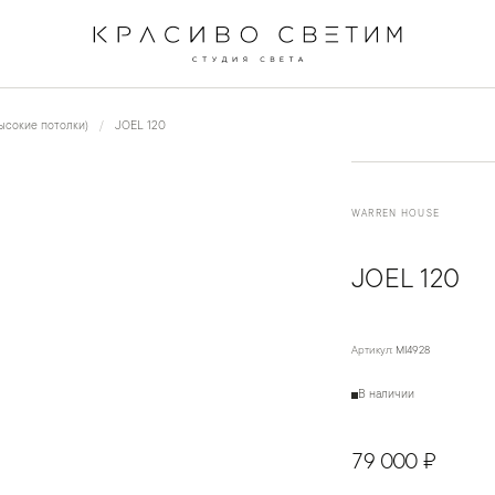
←
→
1
/
3
ысокие потолки)
JOEL 120
WARREN HOUSE
JOEL 120
Артикул:
MI4928
В наличии
79 000 ₽