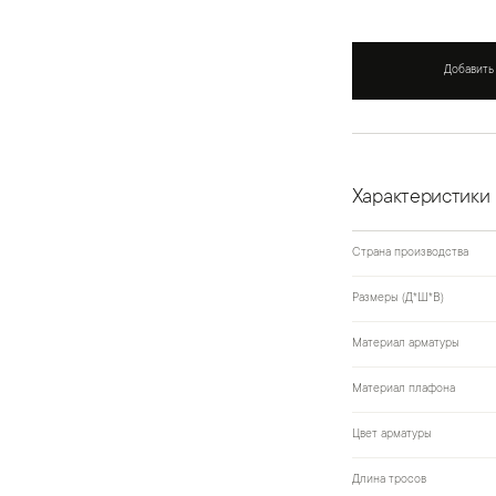
Добавить
Характеристики
Страна производства
Размеры (Д*Ш*В)
Материал арматуры
Материал плафона
Цвет арматуры
Длина тросов