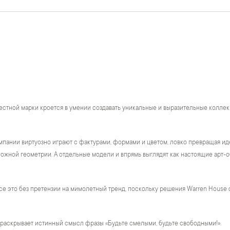
естной марки кроется в умении создавать уникальные и выразительные коллек
пании виртуозно играют с фактурами, формами и цветом, ловко превращая ид
жной геометрии. А отдельные модели и впрямь выглядят как настоящие арт-о
се это без претензии на мимолетный тренд, поскольку решения Warren House 
 раскрывает истинный смысл фразы «Будьте смелыми, будьте свободными!».