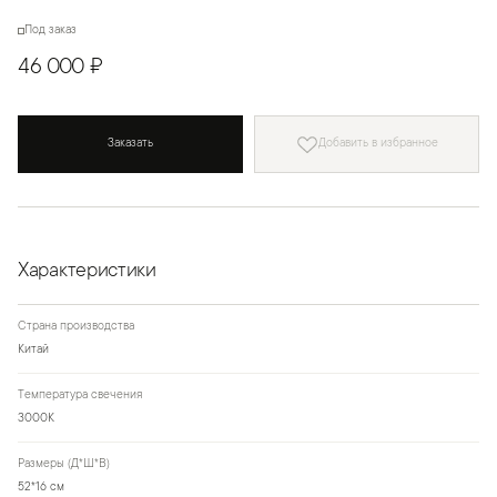
Под заказ
46 000 ₽
Заказать
Добавить в избранное
Характеристики
Страна производства
Китай
Температура свечения
3000К
Размеры (Д*Ш*В)
52*16 см