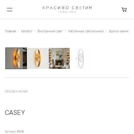
Главная
Каталог
Внутренний свет
Настенные светильники
Бра из камня и к
1
/
4
CROSBY-HOME
CASEY
Артикул:
49216