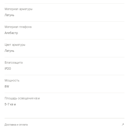
Материал арматуры
Латунь
Материал плафона
Алебастр
Цвет арматуры
Латунь
Влагозащита
IP20
Мощность
8W
Площадь освещения кв.м
5-7 кв м
Доставка и оплата
↗