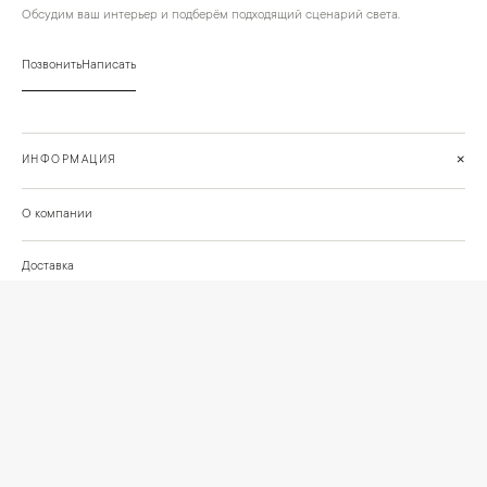
Обсудим ваш интерьер и подберём подходящий сценарий света.
Позвонить
Написать
+
ИНФОРМАЦИЯ
О компании
Доставка
Сотрудничество
Шоурум на Нахимовском проспекте
Проекты и отзывы клиентов
Подберём освещение для вашего проекта