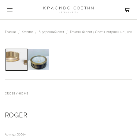
Главная
Каталог
Внутренний свет
Точечный свет ( Споты, встроенные , накла
1
/
2
CROSBY-HOME
ROGER
Артикул:
3606-