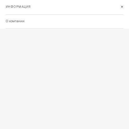
+
ИНФОРМАЦИЯ
О компании
Доставка
Сотрудничество
Шоурум на Нахимовском проспекте
Проекты и отзывы клиентов
Подберём освещение для вашего проекта
©
2026
КРАСИВО СВЕТИМ
СВЕТ ДЛЯ СОВРЕМЕННОГО ИНТЕРЬЕРА