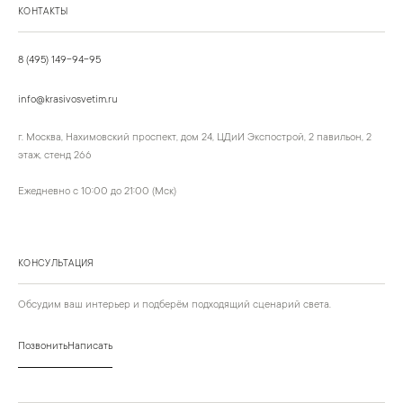
КОНТАКТЫ
8 (495) 149-94-95
info@krasivosvetim.ru
г. Москва, Нахимовский проспект, дом 24, ЦДиИ Экспострой, 2 павильон, 2
этаж, стенд 266
Ежедневно с 10:00 до 21:00 (Мск)
КОНСУЛЬТАЦИЯ
Обсудим ваш интерьер и подберём подходящий сценарий света.
Позвонить
Написать