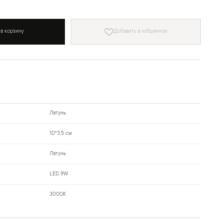
 в корзину
Добавить в избранное
Латунь
10*3,5 см
Латунь
LED 9W
3000К