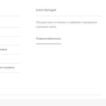
КОНСУЛЬТАЦИЯ
Обсудим ваш интерьер и подберём подходящий
сценарий света.
Позвонить
Написать
пекте
го проекта
нных
Условия оформления заказа
Политика cookies и browser storage