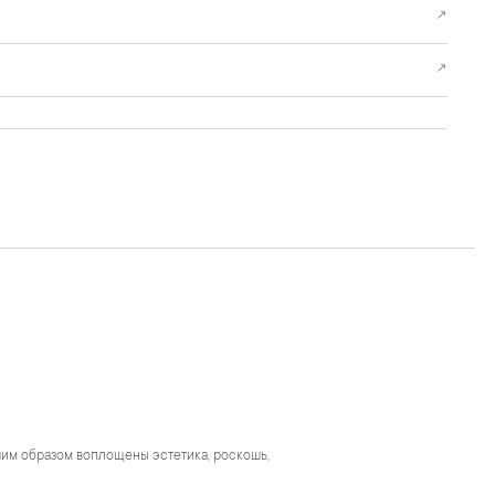
↗
↗
чшим образом воплощены эстетика, роскошь,