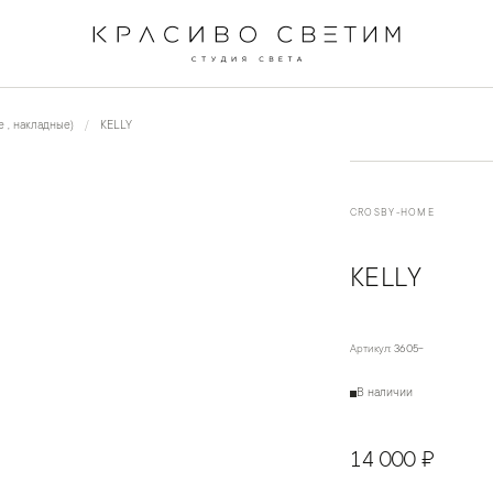
←
→
1
/
2
 , накладные)
KELLY
CROSBY-HOME
KELLY
Артикул:
3605-
В наличии
14 000 ₽