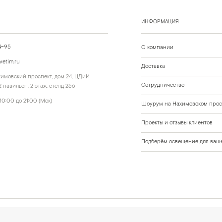
ИНФОРМАЦИЯ
4-95
О компании
vetim.ru
Доставка
ахимовский проспект, дом 24, ЦДиИ
Сотрудничество
 павильон, 2 этаж, стенд 266
10:00 до 21:00 (Мск)
Шоурум на Нахимовском прос
Проекты и отзывы клиентов
Подберём освещение для ваше
 данные
Политика обработки персональных данных
Согласие на обработку персональных да