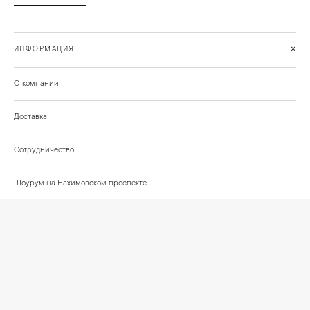
+
ИНФОРМАЦИЯ
О компании
Доставка
Сотрудничество
Шоурум на Нахимовском проспекте
Проекты и отзывы клиентов
Подберём освещение для вашего проекта