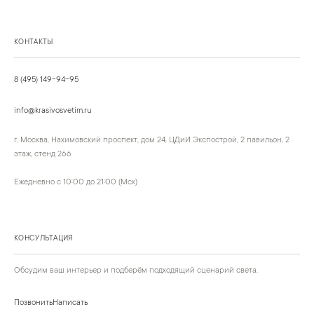
КОНТАКТЫ
8 (495) 149-94-95
info@krasivosvetim.ru
г. Москва, Нахимовский проспект, дом 24, ЦДиИ Экспострой, 2 павильон, 2
этаж, стенд 266
Ежедневно с 10:00 до 21:00 (Мск)
КОНСУЛЬТАЦИЯ
Обсудим ваш интерьер и подберём подходящий сценарий света.
Позвонить
Написать