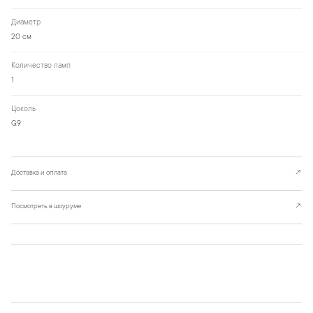
Диаметр
20 см
Количество ламп
1
Цоколь
G9
Доставка и оплата
↗
Посмотреть в шоуруме
↗