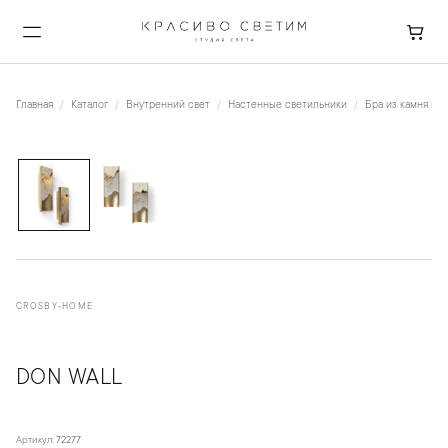
Главная
Каталог
Внутренний свет
Настенные светильники
Бра из камня и к
1
/
2
CROSBY-HOME
DON WALL
Артикул:
72277