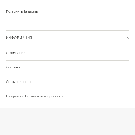
Позвонить
Написать
+
ИНФОРМАЦИЯ
О компании
Доставка
Сотрудничество
Шоурум на Нахимовском проспекте
Проекты и отзывы клиентов
Подберём освещение для вашего проекта