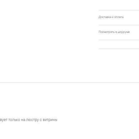
Доставка и оплата
Посмотреть в шоуруме
вует только на люстру с витрины