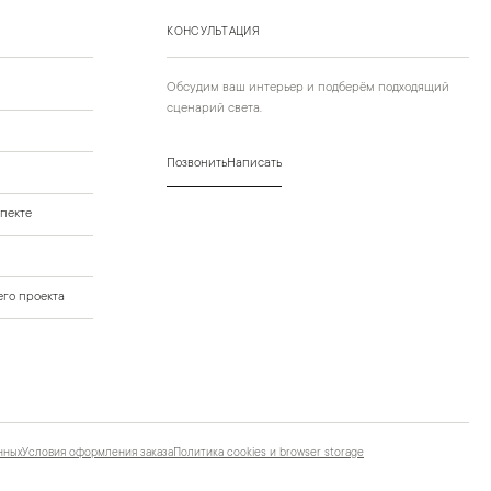
КОНСУЛЬТАЦИЯ
Обсудим ваш интерьер и подберём подходящий
сценарий света.
Позвонить
Написать
пекте
го проекта
нных
Условия оформления заказа
Политика cookies и browser storage