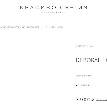
←
→
1
/
2
ьные, прямоугольные, линейные)
DEBORAH Long
CROSBY-HOME
DEBORAH 
Артикул:
3985-
В наличии
79 000 ₽
110 00