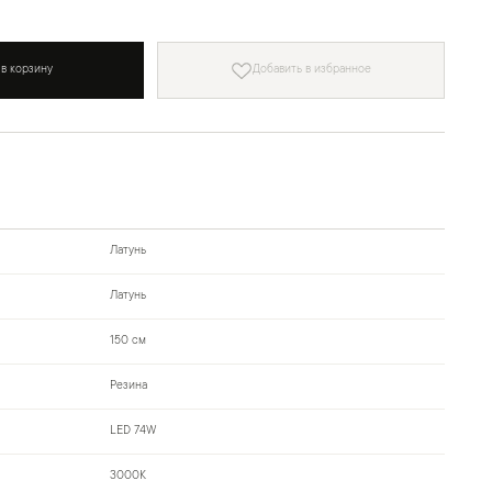
 в корзину
Добавить в избранное
Латунь
Латунь
150 см
Резина
LED 74W
3000К