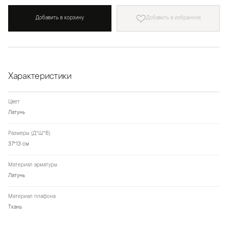
Добавить в корзину
Добавить в избранное
Характеристики
Цвет
Латунь
Размеры (Д*Ш*В)
37*13 см
Материал арматуры
Латунь
Материал плафона
Ткань