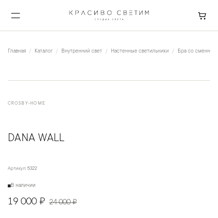
Главная
Каталог
Внутренний свет
Настенные светильники
Бра со сменной
CROSBY-HOME
DANA WALL
Артикул:
5322
В наличии
19 000 ₽
24 000 ₽