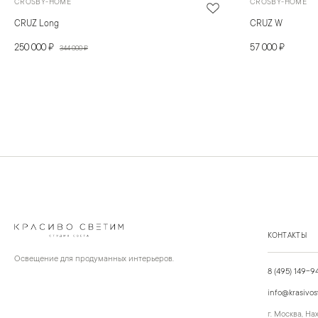
CROSBY-HOME
CROSBY-HOME
CRUZ Long
CRUZ W
250 000 ₽
57 000 ₽
344 000 ₽
КОНТАКТЫ
Освещение для продуманных интерьеров.
8 (495) 149-9
info@krasivos
г. Москва, Н