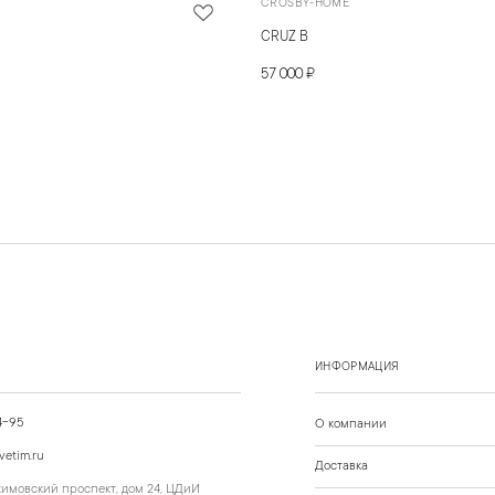
CROSBY-HOME
CRUZ B
57 000 ₽
ИНФОРМАЦИЯ
4-95
О компании
vetim.ru
Доставка
ахимовский проспект, дом 24, ЦДиИ