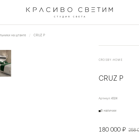
←
→
1
/
5
льники на штанге
CRUZ P
CROSBY-HOME
CRUZ P
Артикул:
4324
В наличии
180 000 ₽
258 