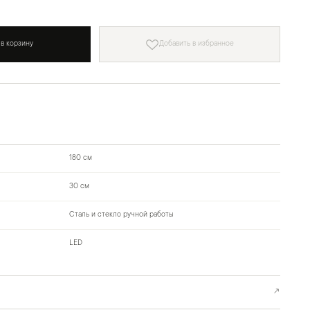
 в корзину
Добавить в избранное
180 см
30 см
Сталь и стекло ручной работы
LED
↗