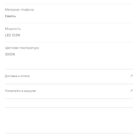
Материал плафона
Камень
Мощность
LED 13,5W
Цветовая температура
3000К
Доставка и оплата
↗
Посмотреть в шоуруме
↗