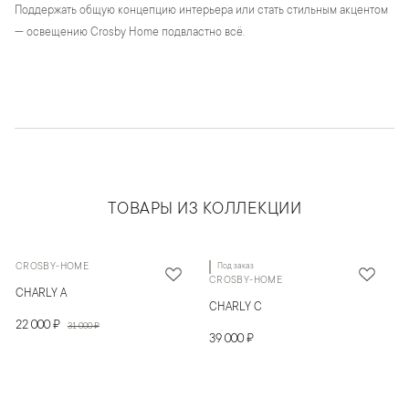
Поддержать общую концепцию интерьера или стать стильным акцентом
— освещению Crosby Home подвластно всё.
ТОВАРЫ ИЗ КОЛЛЕКЦИИ
CROSBY-HOME
Под заказ
CROSBY-HOME
CHARLY A
CHARLY C
22 000 ₽
31 000 ₽
39 000 ₽