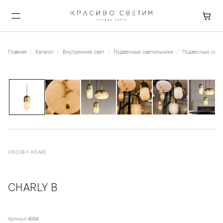
Главная
Каталог
Внутренний свет
Подвесные светильники
Подвесные свети
1
/
9
CROSBY-HOME
CHARLY B
Артикул:
4054