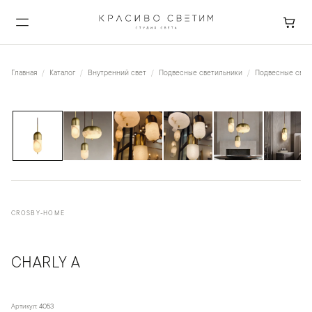
Главная
Каталог
Внутренний свет
Подвесные светильники
Подвесные свети
1
/
9
CROSBY-HOME
CHARLY A
Артикул:
4053