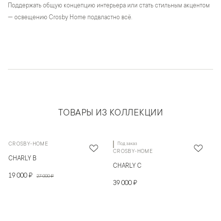
Поддержать общую концепцию интерьера или стать стильным акцентом
— освещению Crosby Home подвластно всё.
ТОВАРЫ ИЗ КОЛЛЕКЦИИ
CROSBY-HOME
Под заказ
CROSBY-HOME
CHARLY B
CHARLY C
19 000 ₽
27 000 ₽
39 000 ₽