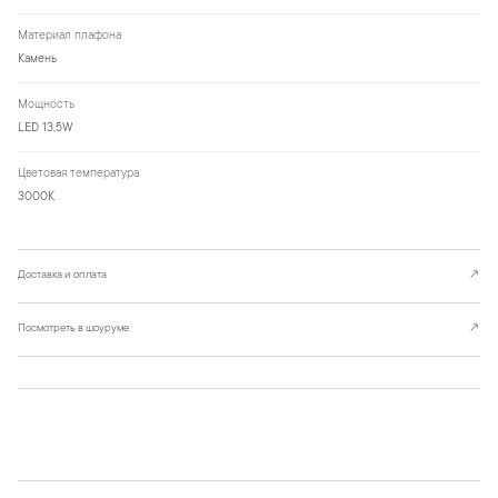
Материал плафона
Камень
Мощность
LED 13,5W
Цветовая температура
3000К
Доставка и оплата
↗
Посмотреть в шоуруме
↗