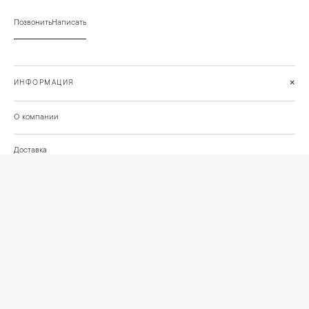
Позвонить
Написать
+
ИНФОРМАЦИЯ
О компании
Доставка
Сотрудничество
Шоурум на Нахимовском проспекте
Проекты и отзывы клиентов
Подберём освещение для вашего проекта