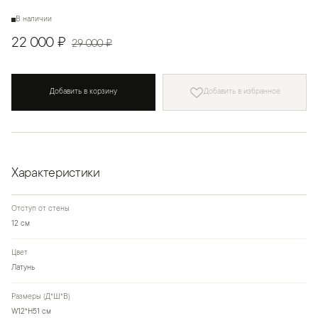
В наличии
22 000 ₽
29 000 ₽
Добавить в корзину
Добавить в избранное
Характеристики
Отступ от стены
12 см
Цвет
Латунь
Размеры (Д*Ш*В)
W12*H51 см