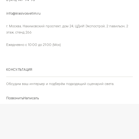
8 (495) 149-94-95
info@krasivosvetim.ru
г. Москва, Нахимовский проспект, дом 24, ЦДиИ Экспострой, 2 павильон, 2
этаж, стенд 266
Ежедневно с 10:00 до 21:00 (Мск)
КОНСУЛЬТАЦИЯ
Обсудим ваш интерьер и подберём подходящий сценарий света.
Позвонить
Написать
+
ИНФОРМАЦИЯ