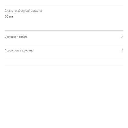
Диаметр абажура/плафона
20 см
Доставка и оплата
↗
Посмотреть в шоуруме
↗