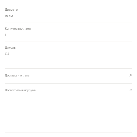
Диаметр
15 см
Количество ламп
1
Цоколь
G4
Доставка и оплата
↗
Посмотреть в шоуруме
↗