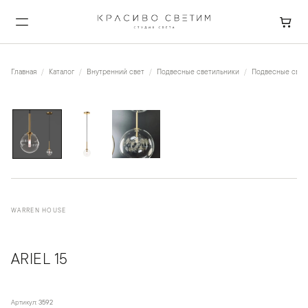
Главная
Каталог
Внутренний свет
Подвесные светильники
Подвесные свети
1
/
3
WARREN HOUSE
ARIEL 15
Артикул:
3592