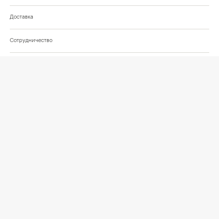
Доставка
Сотрудничество
Шоурум на Нахимовском проспекте
Проекты и отзывы клиентов
Подберём освещение для вашего проекта
©
2026
КРАСИВО СВЕТИМ
СВЕТ ДЛЯ СОВРЕМЕННОГО ИНТЕРЬЕРА
Публичная оферта
Персональные данные