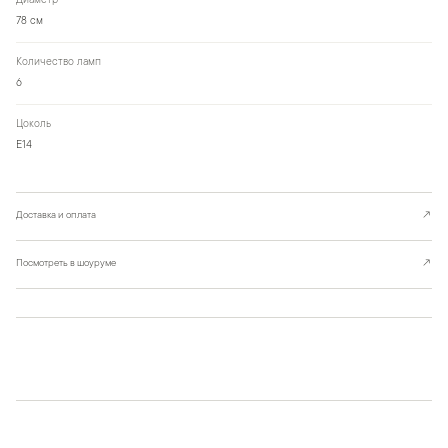
Диаметр
78 см
Количество ламп
6
Цоколь
Е14
Доставка и оплата
↗
Посмотреть в шоуруме
↗