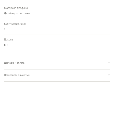
Материал плафона
Дизайнерское стекло
Количество ламп
1
Цоколь
Е14
Доставка и оплата
↗
Посмотреть в шоуруме
↗