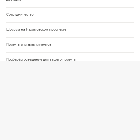
Сотрудничество
Шоурум на Нахимовском проспекте
Проекты и отзывы клиентов
Подберём освещение для вашего проекта
©
2026
КРАСИВО СВЕТИМ
СВЕТ ДЛЯ СОВРЕМЕННОГО ИНТЕРЬЕРА
Публичная оферта
Персональные данные
Политика обработки персональных данных