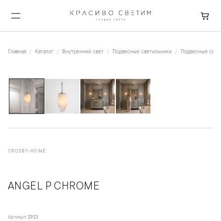
Главная
Каталог
Внутренний свет
Подвесные светильники
Подвесные свети
1
/
4
CROSBY-HOME
ANGEL P CHROME
Артикул:
2923