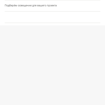
Подберём освещение для вашего проекта
©
2026
КРАСИВО СВЕТИМ
СВЕТ ДЛЯ СОВРЕМЕННОГО ИНТЕРЬЕРА
Публичная оферта
Персональные данные
Политика обработки персональных данных
Согласие на обработку персональных данных
Условия оформления заказа
Политика cookies и browser storage