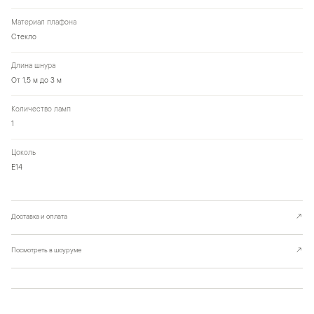
Материал плафона
Стекло
Длина шнура
От 1,5 м до 3 м
Количество ламп
1
Цоколь
Е14
Доставка и оплата
↗
Посмотреть в шоуруме
↗