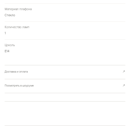
Материал плафона
Стекло
Количество ламп
1
Цоколь
Е14
Доставка и оплата
↗
Посмотреть в шоуруме
↗