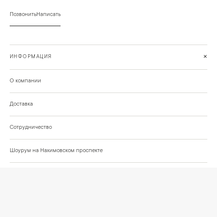
Позвонить
Написать
+
ИНФОРМАЦИЯ
О компании
Доставка
Сотрудничество
Шоурум на Нахимовском проспекте
Проекты и отзывы клиентов
Подберём освещение для вашего проекта