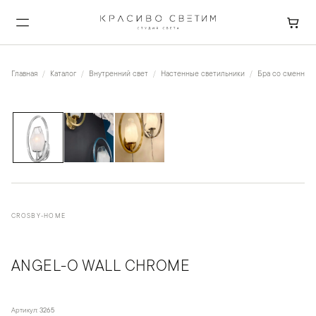
Главная
Каталог
Внутренний свет
Настенные светильники
Бра со сменной
1
/
3
CROSBY-HOME
ANGEL-O WALL CHROME
Артикул:
3265