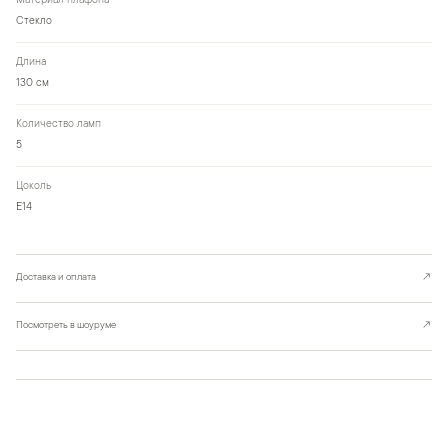
Материал плафона
Стекло
Длина
130 см
Количество ламп
5
Цоколь
Е14
Доставка и оплата
↗
Посмотреть в шоуруме
↗