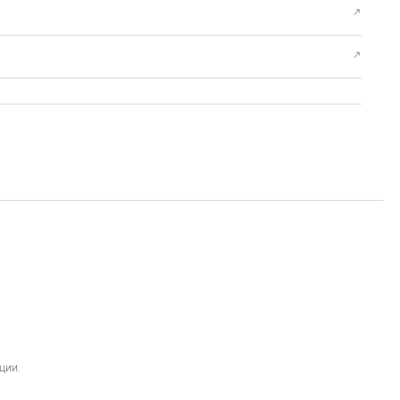
↗
↗
ции.