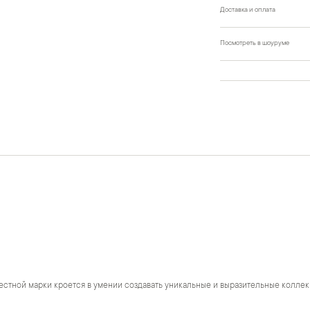
Доставка и оплата
Посмотреть в шоуруме
естной марки кроется в умении создавать уникальные и выразительные коллек