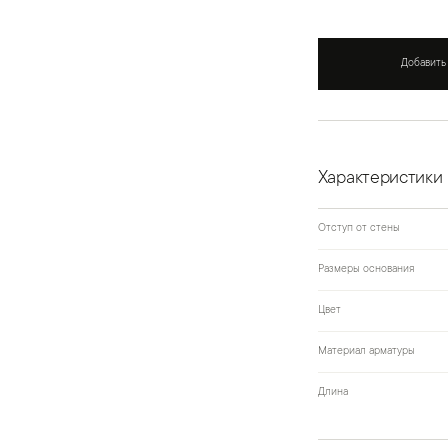
Добавить
Характеристики
Отступ от стены
Размеры основания
Цвет
Материал арматуры
Длина