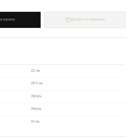
 в корзину
Добавить в избранное
22 см
25*7 см
Латунь
Латунь
61 см