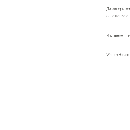
Дизайнеры ком
освещение сло
И главное — в
Warren House