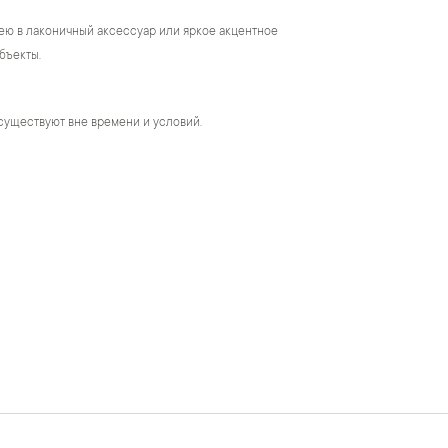
ею в лаконичный аксессуар или яркое акцентное
бъекты.
существуют вне времени и условий.