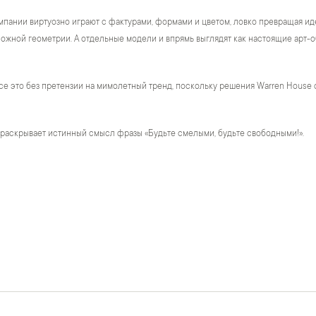
пании виртуозно играют с фактурами, формами и цветом, ловко превращая ид
жной геометрии. А отдельные модели и впрямь выглядят как настоящие арт-о
се это без претензии на мимолетный тренд, поскольку решения Warren House 
 раскрывает истинный смысл фразы «Будьте смелыми, будьте свободными!».