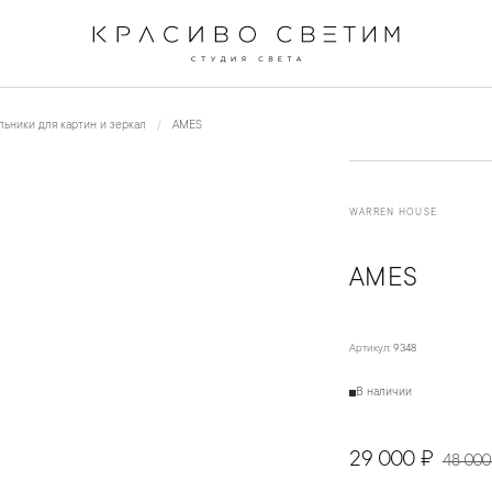
←
→
1
/
2
ьники для картин и зеркал
AMES
WARREN HOUSE
AMES
Артикул:
9348
В наличии
29 000 ₽
48 000