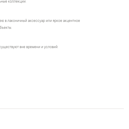
ьные коллекции.
ею в лаконичный аксессуар или яркое акцентное
бъекты.
существуют вне времени и условий.