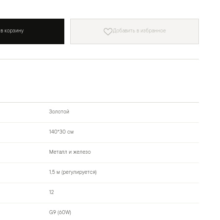
 в корзину
Добавить в избранное
Золотой
140*30 см
Металл и железо
1,5 м (регулируется)
12
G9 (60W)