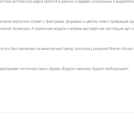
естной английской марки кроется в умении создавать уникальные и выразител
пании виртуозно играют с фактурами, формами и цветом, ловко превращая ид
жной геометрии. А отдельные модели и впрямь выглядят как настоящие арт-о
се это без претензии на мимолетный тренд, поскольку решения Warren House 
 раскрывает истинный смысл фразы «Будьте смелыми, будьте свободными!».