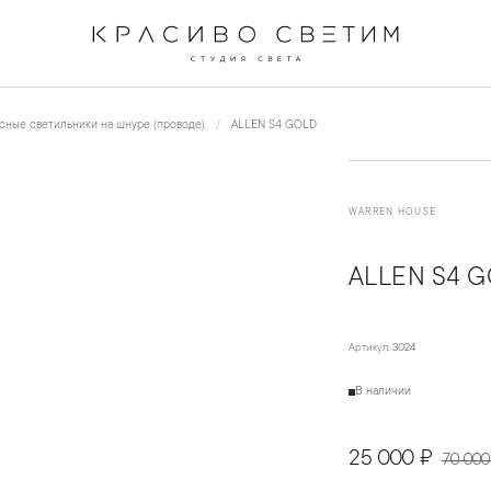
←
→
1
/
2
сные светильники на шнуре (проводе)
ALLEN S4 GOLD
WARREN HOUSE
ALLEN S4 
Артикул:
3024
В наличии
25 000 ₽
70 000