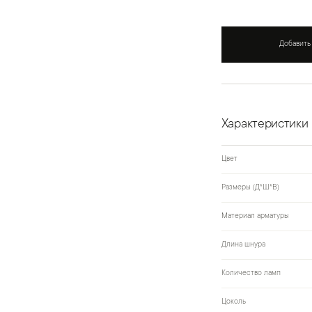
Добавить
Характеристики
Цвет
Размеры (Д*Ш*В)
Материал арматуры
Длина шнура
Количество ламп
Цоколь