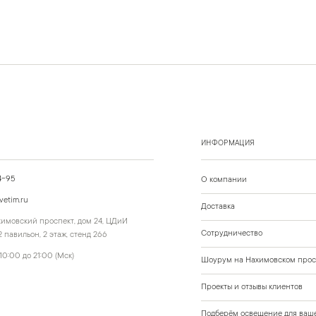
ИНФОРМАЦИЯ
4-95
О компании
vetim.ru
Доставка
ахимовский проспект, дом 24, ЦДиИ
Сотрудничество
 павильон, 2 этаж, стенд 266
10:00 до 21:00 (Мск)
Шоурум на Нахимовском прос
Проекты и отзывы клиентов
Подберём освещение для ваше