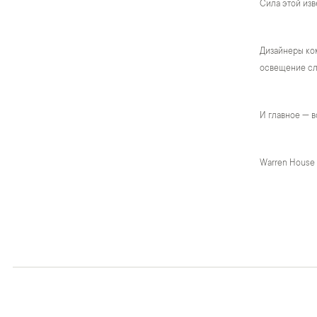
Сила этой изв
Дизайнеры ком
освещение сло
И главное — в
Warren House