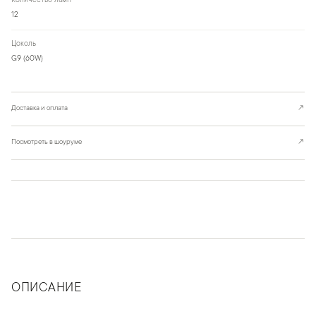
Количество ламп
12
Цоколь
G9 (60W)
Доставка и оплата
↗
Посмотреть в шоуруме
↗
ОПИСАНИЕ