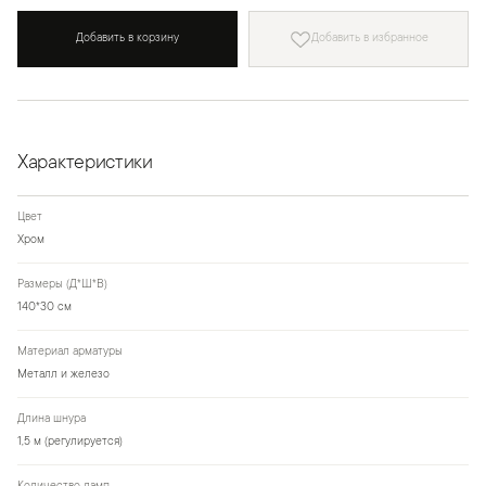
Добавить в корзину
Добавить в избранное
Характеристики
Цвет
Хром
Размеры (Д*Ш*В)
140*30 см
Материал арматуры
Металл и железо
Длина шнура
1,5 м (регулируется)