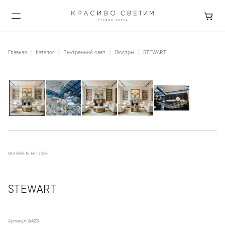
Главная
Каталог
Внутренний свет
Люстры
STEWART
1
/
5
WARREN HOUSE
STEWART
Артикул:
6423