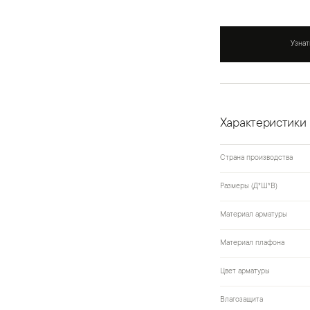
Узнат
Характеристики
Страна производства
Размеры (Д*Ш*В)
Материал арматуры
Материал плафона
Цвет арматуры
Влагозащита