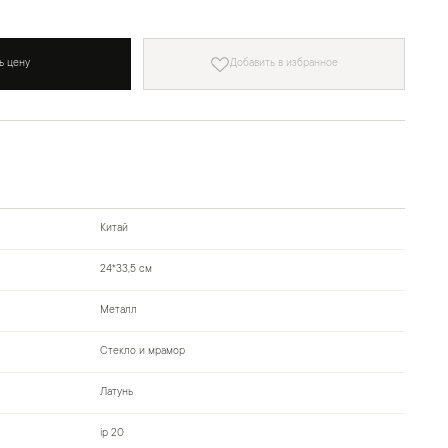
ь цену
Добавить в избранное
Китай
24*33,5 см
Металл
Стекло и мрамор
Латунь
ip 20