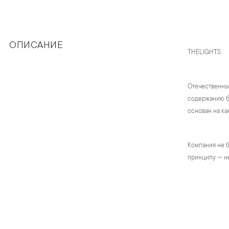
ОПИСАНИЕ
THELIGHTS
Отечественны
содержанию бр
основан на ка
Компания не б
принципу — не