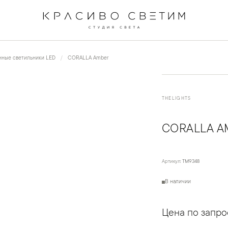
←
→
1
/
4
нные светильники LED
CORALLA Amber
THELIGHTS
CORALLA A
Артикул:
TM9348
В наличии
Цена по запро