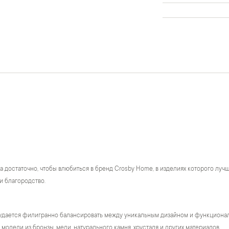
а достаточно, чтобы влюбиться в бренд Crosby Home, в изделиях которого лу
и благородство.
удается филигранно балансировать между уникальным дизайном и функционало
модели из бронзы, меди, натурального камня, хрусталя и других материалов.