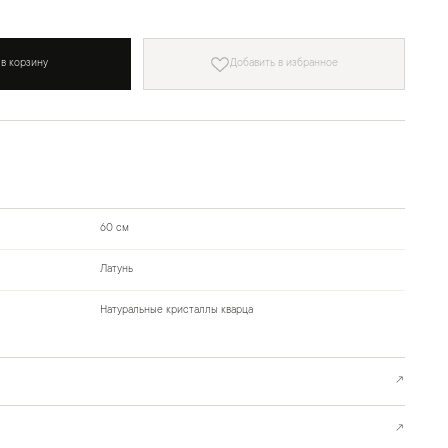
 в корзину
Добавить в избранное
60 см
Латунь
Натуральные кристаллы кварца
↗
↗