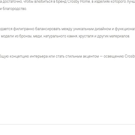
а достаточно, чтобы влюбиться в бренд Crosby Home, в изделиях которого лу
и благородство.
удается филигранно балансировать между уникальным дизайном и функционало
модели из бронзы, меди, натурального камня, хрусталя и других материалов.
бщую концепцию интерьера или стать стильным акцентом — освещению Crosb