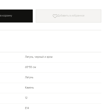
 в корзину
Добавить в избранное
Латунь, черный и хром
65*55 см
Латунь
Камень
12
Е14