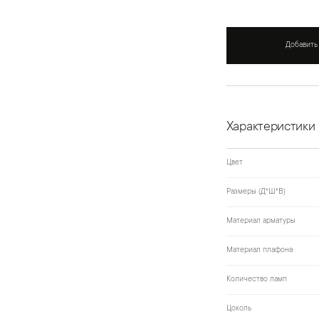
Добавить
Характеристики
Цвет
Размеры (Д*Ш*В)
Материал арматуры
Материал плафона
Количество ламп
Цоколь