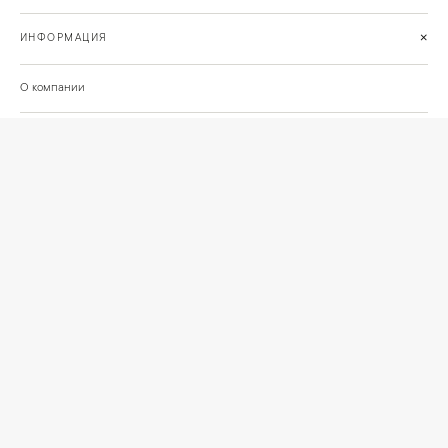
+
ИНФОРМАЦИЯ
О компании
Доставка
Сотрудничество
Шоурум на Нахимовском проспекте
Проекты и отзывы клиентов
Подберём освещение для вашего проекта
©
2026
КРАСИВО СВЕТИМ