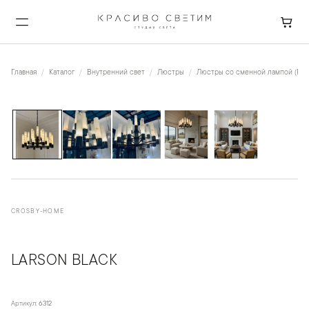
Главная
Каталог
Внутренний свет
Люстры
Люстры со сменной лампой (Рож
1
/
5
CROSBY-HOME
LARSON BLACK
Артикул:
6312