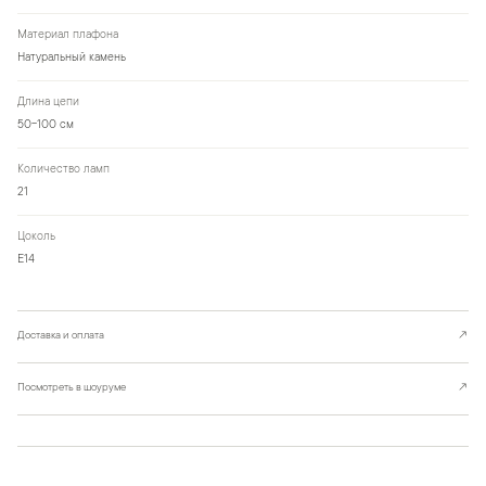
Материал плафона
Натуральный камень
Длина цепи
50-100 см
Количество ламп
21
Цоколь
Е14
Доставка и оплата
↗
Посмотреть в шоуруме
↗