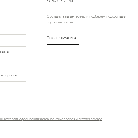
КОНСУЛЬТАЦИЯ
Обсудим ваш интерьер и подберём подходящий
сценарий света.
Позвонить
Написать
пекте
го проекта
нных
Условия оформления заказа
Политика cookies и browser storage