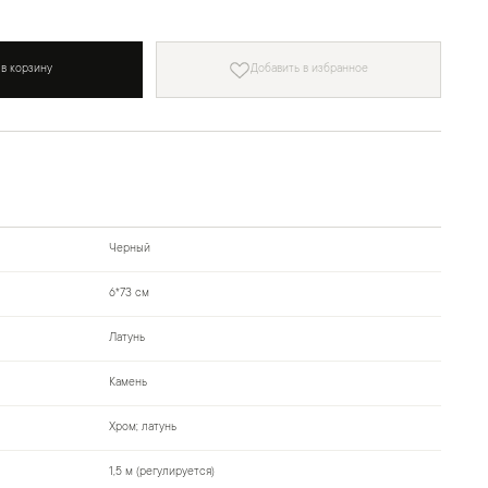
 в корзину
Добавить в избранное
Черный
6*73 см
Латунь
Камень
Хром; латунь
1,5 м (регулируется)