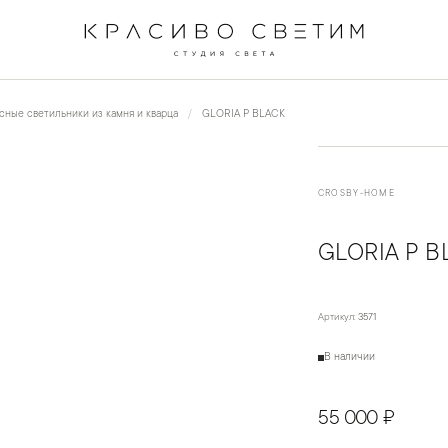
←
→
1
/
3
сные светильники из камня и кварца
GLORIA P BLACK
CROSBY-HOME
GLORIA P B
Артикул:
3571
В наличии
55 000 ₽