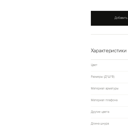
Добавить
Характеристики
Цвет
Размеры (Д*Ш*В)
Материал арматуры
Материал плафона
Другие цвета
Длина шнура